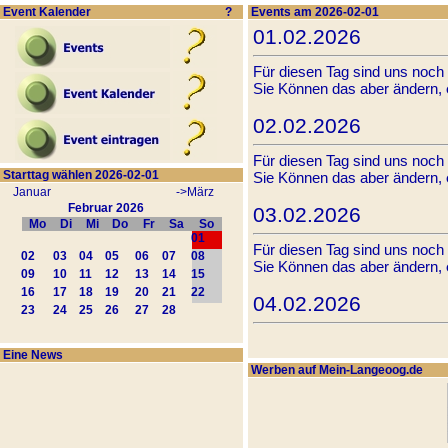
Event Kalender
?
Events am 2026-02-01
01.02.2026
Für diesen Tag sind uns noch
Sie Können das aber ändern,
02.02.2026
Für diesen Tag sind uns noch
Starttag wählen 2026-02-01
Sie Können das aber ändern,
Januar
->März
Februar 2026
03.02.2026
Mo
Di
Mi
Do
Fr
Sa
So
01
Für diesen Tag sind uns noch
02
03
04
05
06
07
08
Sie Können das aber ändern,
09
10
11
12
13
14
15
16
17
18
19
20
21
22
04.02.2026
23
24
25
26
27
28
Für diesen Tag sind uns noch
Sie Können das aber ändern,
Eine News
Werben auf Mein-Langeoog.de
05.02.2026
Für diesen Tag sind uns noch
Sie Können das aber ändern,