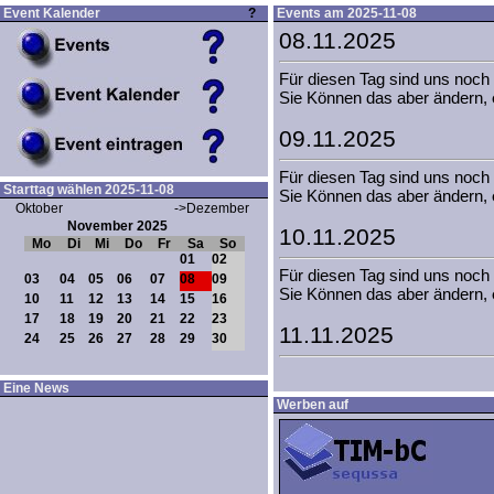
Event Kalender
?
Events am 2025-11-08
08.11.2025
Für diesen Tag sind uns noch
Sie Können das aber ändern,
09.11.2025
Für diesen Tag sind uns noch
Starttag wählen 2025-11-08
Sie Können das aber ändern,
Oktober
->Dezember
November 2025
10.11.2025
Mo
Di
Mi
Do
Fr
Sa
So
01
02
Für diesen Tag sind uns noch
03
04
05
06
07
08
09
Sie Können das aber ändern,
10
11
12
13
14
15
16
17
18
19
20
21
22
23
11.11.2025
24
25
26
27
28
29
30
Für diesen Tag sind uns noch
Eine News
Sie Können das aber ändern,
Werben auf
12.11.2025
Für diesen Tag sind uns noch
Sie Können das aber ändern,