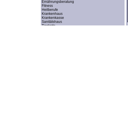
Ernährungsberatung
Fitness
Heilberufe
Krankenhaus
Krankenkasse
Sanitätshaus
Tierärzte
Ärzte
Ärztebedarf