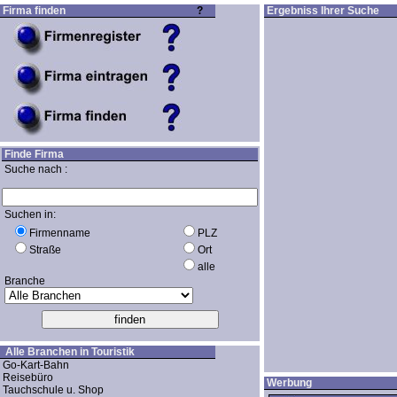
Firma finden
?
Ergebniss Ihrer Suche
Finde Firma
Suche nach :
Suchen in:
Firmenname
PLZ
Straße
Ort
alle
Branche
Alle Branchen in Touristik
Go-Kart-Bahn
Reisebüro
Werbung
Tauchschule u. Shop