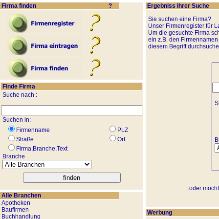
Firma finden
?
Ergebniss Ihrer Suche
Sie suchen eine Firma?
Unser Firmenregister für L
Um die gesuchte Firma schn
ein z.B. den Firmennamen 
diesem Begriff durchsuchen
Finde Firma
Suche nach :
Su
Suchen in:
Firmenname
PLZ
Straße
Ort
B
Firma,Branche,Text
Branche
..oder möcht
Alle Branchen
Apotheken
Baufirmen
Werbung
Buchhandlung