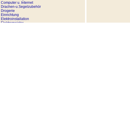
Computer u. Internet
Drachen-u.Segelzubehör
Drogerie
Einrichtung
Elektroinstallation
Elektromeister
Fahrradverleih
FerienWohnung
Feuerwehr
Fotografie
Freizeit
Freizeit- u. Tagungshaus
Friseur
Fuhrgeschäft
Gaststätten
Gepäckdienst
Geschenkartikel
Goldschmiede
Grafikerin
Haus- u. Gartenservice
Hotel u. Pension
Immobilien
Installateur Gas u. Heizung
Kindergarten
Kirchen
Klempner- u. InstallateurMstr.
Kunstgewerbe
Kurheim
Kurheime
Lebensmittel
Massagepraxis
Notdienst