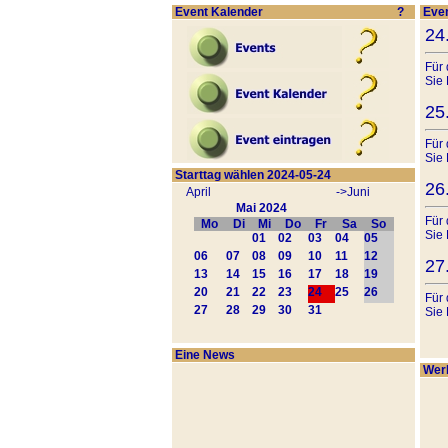
Event Kalender
?
Even
24
Für 
Sie
25
Für 
Sie
Starttag wählen 2024-05-24
26
April
->Juni
Mai 2024
Für 
Mo
Di
Mi
Do
Fr
Sa
So
Sie
01
02
03
04
05
06
07
08
09
10
11
12
27
13
14
15
16
17
18
19
20
21
22
23
24
25
26
Für 
27
28
29
30
31
Sie
28
Eine News
Werb
Für 
Sie
29