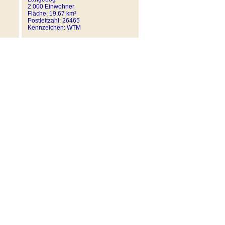
2.000 Einwohner
Fläche: 19,67 km²
Postleitzahl: 26465
Kennzeichen: WTM