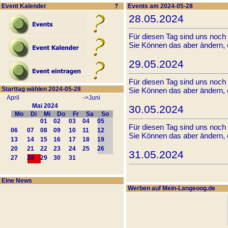
Event Kalender
?
Events am 2024-05-28
28.05.2024
Für diesen Tag sind uns noch
Sie Können das aber ändern,
29.05.2024
Für diesen Tag sind uns noch
Starttag wählen 2024-05-28
Sie Können das aber ändern,
April
->Juni
Mai 2024
30.05.2024
Mo
Di
Mi
Do
Fr
Sa
So
01
02
03
04
05
Für diesen Tag sind uns noch
06
07
08
09
10
11
12
Sie Können das aber ändern,
13
14
15
16
17
18
19
20
21
22
23
24
25
26
31.05.2024
27
28
29
30
31
Für diesen Tag sind uns noch
Sie Können das aber ändern,
Eine News
Werben auf Mein-Langeoog.de
01.06.2024
Für diesen Tag sind uns noch
Sie Können das aber ändern,